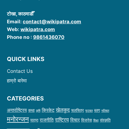
टोखा, काठमाडौँ
Email:
contact@wikipatra.com
Web:
wikipatra.com
Phone no :
9861436070
QUICK LINKS
Contact Us
हाम्रो बारेमा
CATEGORIES
खेलकुद
अन्तर्राष्ट्रिय
क्रिकेट
कथा
चलचित्र
ब्लग
कृषि
फुटबल
भलिबल
मनोरन्जन
राष्ट्रिय
राजनीति
विचार
यात्रा
विजनेस
संस्कृति
शिक्षा