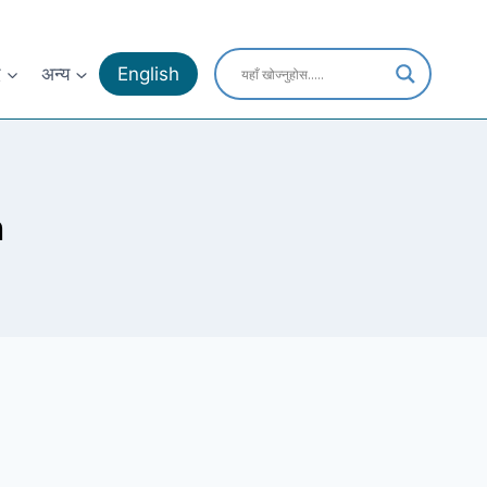
द
अन्य
English
h